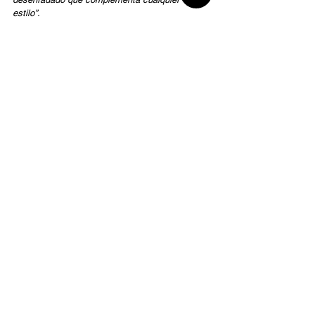
estilo”.
salonoramai.com
Entradas relacionadas