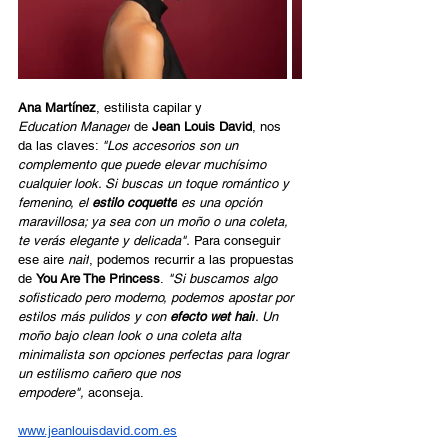
Ana Martínez
, estilista capilar y 
Education Manager
 de 
Jean Louis David
, nos 
da las claves: 
"Los accesorios son un 
complemento que puede elevar muchísimo 
cualquier look. Si buscas un toque romántico y 
femenino, el 
estilo coquette
 es una opción 
maravillosa; ya sea con un moño o una coleta, 
te verás elegante y delicada".
 Para conseguir 
ese aire 
naif
, podemos recurrir a las propuestas 
de 
You Are The Princess
.
 "Si buscamos algo 
sofisticado pero moderno, podemos apostar por 
estilos más pulidos y con 
efecto wet hair
. Un 
moño bajo clean look o una coleta alta 
minimalista son opciones perfectas para lograr 
un estilismo cañero que nos 
empodere",
 aconseja.
www.jeanlouisdavid.com.es