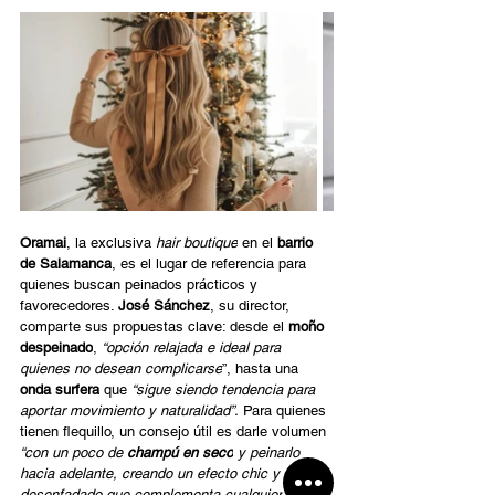
Oramai
, la exclusiva 
hair boutique
 en el 
barrio 
de Salamanca
, es el lugar de referencia para 
quienes buscan peinados prácticos y 
favorecedores. 
José Sánchez
, su director, 
comparte sus propuestas clave: desde el 
moño 
despeinado
, 
“opción relajada e ideal para 
quienes no desean complicarse
”, hasta una 
onda surfera
 que 
“sigue siendo tendencia para 
aportar movimiento y naturalidad”.
 Para quienes 
tienen flequillo, un consejo útil es darle volumen 
“con un poco de 
champú en seco
 y peinarlo 
hacia adelante, creando un efecto chic y 
desenfadado que complementa cualquier 