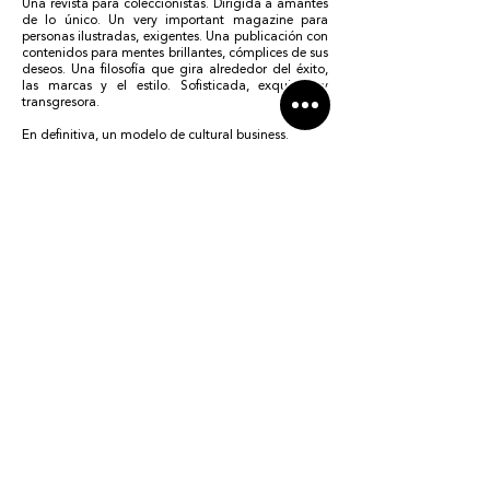
Una revista para coleccionistas. Dirigida a amantes
de lo único. Un very important magazine para
personas ilustradas, exigentes. Una publicación con
contenidos para mentes brillantes, cómplices de sus
deseos. Una filosofía que gira alrededor del éxito,
las marcas y el estilo. Sofisticada, exquisita y
transgresora.
En definitiva, un modelo de cultural business.
DESCARGA NUESTRO MEDIAKIT 2026 AQUÍ
DOWNLOAD OUR 2026 MEDIAKIT HERE
PLAZA DE LA INDEPENDENCIA 10, 2D
MADRID, ESPAÑA 28001
revista@avenuespain.com
o
publicidad@avenuespain.com
< Volver al Home
Ir a Contenidos de Avenue China >