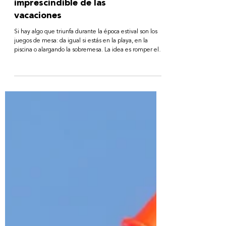
PRODUCT
One Round?: El juego de
mesa con partidas rápidas
llamado a ser el
imprescindible de las
vacaciones
Si hay algo que triunfa durante la época estival son los
juegos de mesa: da igual si estás en la playa, en la
piscina o alargando la sobremesa. La idea es romper el
hielo y arrancar unas risas, y no se nos ocurre mejor idea
que recurrir a One Round?, el nuevo party game de
asociación de palabras que llega dispuesto a convertirse
en uno de los imprescindibles de este verano. El juego
tiene todo lo que necesitas para disfrutar de una buena
tarde. Su mecánica es tan sencilla