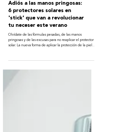
BEAUTY
Adiós a las manos pringosas:
6 protectores solares en
'stick' que van a revolucionar
tu neceser este verano
Olvídate de las fórmulas pesadas, de las manos
pringosas y de las excusas para no reaplicar el protector
solar. La nueva forma de aplicar la protección de la piel
ha llegado para demostrar que estar protegida durante
todo el día puede ser tan fácil como sacarte el lip combo.
Los solares en stick han llegado para revolucionar el
mercado. Un formato compacto que es sumamente
cómodo y está pensado para acompañarte a todas partes,
convirtiendo uno de los gestos más importante