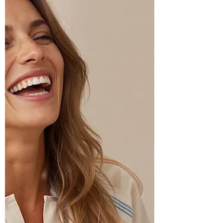
Cosmética con caviar: la
tendencia de activos marinos
para la firmeza de la piel
Hace tiempo que el caviar dejó de ser un lujo reservado
en exclusiva a la alta gastronomía para conquistar de
lleno el universo de la belleza. Este codiciado
ingrediente vive una nueva edad de oro gracias a su
elevada concentración de nutrientes y a su
extraordinaria capacidad para responder a una de las
grandes preocupaciones de la cosmética actual: favorecer
una piel visiblemente más firme, luminosa y resistente
al paso del tiempo. El creciente interés por los activos de