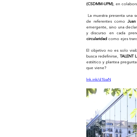
(CSDMM-UPM)
, en colabor
 La muestra presenta una s
de referentes como 
Juan
emergente, sino una declar
y discurso en cada pren
circularidad
 como ejes trans
El objetivo no es solo visib
busca redefinirse, 
TALENT 
estético y plantea pregunt
que viene? 
lnk.ink/d1baN