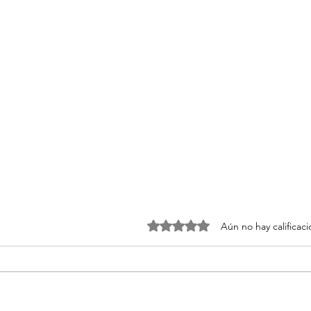
Obtuvo 0 de 5 estrellas.
Aún no hay calificac