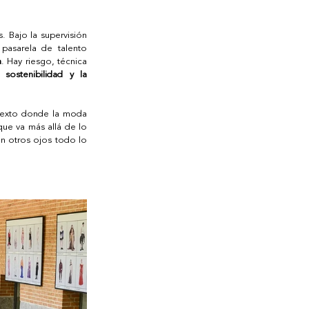
 Bajo la supervisión 
pasarela de talento 
a
. Hay riesgo, técnica 
a 
sostenibilidad y la 
texto donde la moda 
e va más allá de lo 
n otros ojos todo lo 