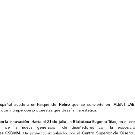
español
 acude a un Parque del
 Retiro
 que se convierte en 
TALENT LAB
que irrumpe con propuestas que desafían la estética. 
con la innovación
. Hasta el 
21 de julio
, la 
Biblioteca Eugenio Trías
, en el co
ate de la nueva generación de diseñadores con la exposici
ases CSDMM
. Un proyecto impulsado por el 
Centro Superior de Diseño