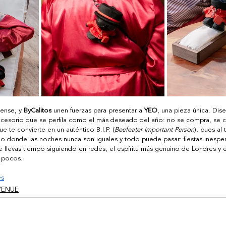
nense, y 
ByCalitos
 unen fuerzas para presentar a 
YEO
, una pieza única. Dis
accesorio que se perfila como el más deseado del año: no se compra, se 
 te convierte en un auténtico B.I.P. (
Beefeater Important Person
), pues al
ulo donde las noches nunca son iguales y todo puede pasar: fiestas inespe
 llevas tiempo siguiendo en redes, el espíritu más genuino de Londres y e
 pocos. 
es
VENUE