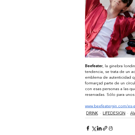
Beefeater
, la ginebra londi
tendencia, se trata de un 
emblema de autenticidad que
formarçsd parte de un círc
con esas personas a las que
reservadas. Sólo para unos
www.beefeatergin.com/es-
DRINK
LIFEDESIGN
A