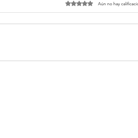
Obtuvo 0 de 5 estrellas.
Aún no hay calificac
Vila Hermanos presenta
El P
“Herbalist” para reconectar
de M
con la naturaleza
noch
PLAZA D
MADRID,
revista