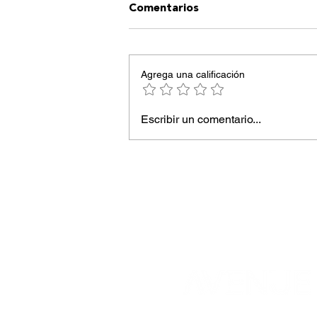
Comentarios
Agrega una calificación
Escribir un comentario...
Rootina revoluciona la
“everyday kitchen” en el
barrio de Salamanca