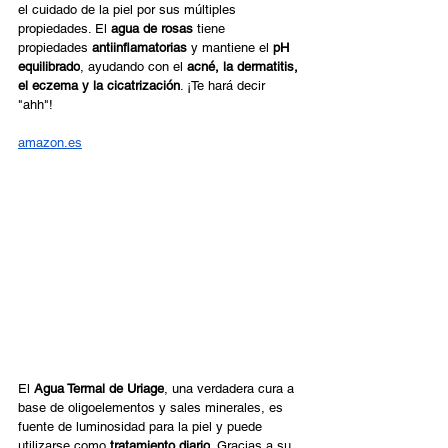
el cuidado de la piel por sus múltiples 
propiedades. El 
agua de rosas
 tiene 
propiedades 
antiinflamatorias
 y mantiene el 
pH 
equilibrado
, ayudando con el 
acné, la dermatitis, 
el eczema y la cicatrización
. ¡Te hará decir 
"ahh"! 
amazon.es
El 
Agua Termal de Uriage
, una verdadera cura a 
base de oligoelementos y sales minerales, es 
fuente de luminosidad para la piel y puede 
utilizarse como 
tratamiento diario
. Gracias a su 