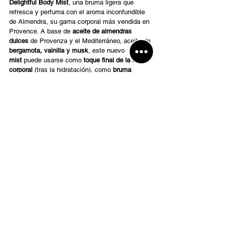
Delightful Body Mist
, una bruma ligera que 
refresca y perfuma con el aroma inconfundible 
de Almendra, su gama corporal más vendida en 
Provence. A base de 
aceite de almendras 
dulces
 de Provenza y el Mediterráneo, aceite de 
bergamota, vainilla y musk
, este nuevo 
mist
 puede usarse como 
toque final de la rutina 
corporal
 (tras la hidratación), como 
bruma 
refrescante en cualquier momento del día
 o 
incluso sobre el perfume. 
es.loccitane.com
Entradas relacionadas