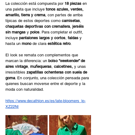
La colección está compuesta por 
18 piezas
 en 
una paleta que incluye 
tonos azules, verdes, 
amarillo, tierra y crema
, con partes de arriba 
típicas de estos deportes como 
camisetas
, 
chaquetas deportivas con cremallera
, 
jerséis 
sin mangas
 y 
polos
. Para completar el outfit, 
incluye 
pantalones largos y cortos
, 
faldas
 y 
hasta un 
mono
 de clara 
estética retro
. 
El look se remata con complementos que 
marcan la diferencia: un 
bolso “weekender” de 
aires vintage
, 
muñequeras
, 
calcetines,
 y unas 
irresistibles 
zapatillas ochenteras con suela de 
goma
. En conjunto, una colección pensada para 
quienes buscan moverse entre el deporte y la 
moda con naturalidad. 
https://www.decathlon.es/es/late-bloomers_lp-
XZ22NI