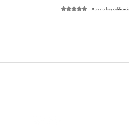
Obtuvo 0 de 5 estrellas.
Aún no hay calificac
Vila Hermanos presenta
El P
“Herbalist” para reconectar
de M
con la naturaleza
noch
PLAZA D
MADRID,
revista