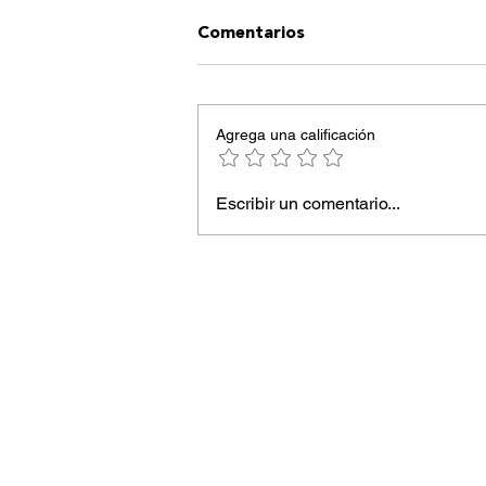
Comentarios
Agrega una calificación
Escribir un comentario...
Rootina revoluciona la
“everyday kitchen” en el
barrio de Salamanca