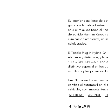
Su interior está lleno de d
gozar de la calidad estruct
aquí el relax de todo el “so
de sonido Harman Kardon de
iluminación ambiental, un s
calefactados. 
El Tonale Plug-in Hybrid Q4
elegante y distintivo-, y l
“EDICIÓN ESPECIAL” con cara
distintivo especial en los 
metálicos y las pinzas de f
Una última exclusiva mundia
certifica el automóvil en e
vehículo, con importantes v
NOTICIAS
AVENUE
L