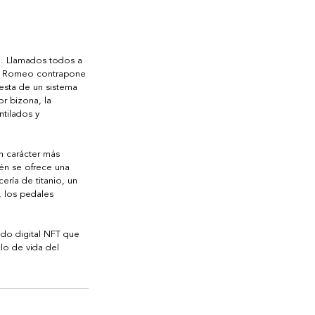
s). Llamados todos a 
Alfa Romeo contrapone 
iesta de un sistema 
r bizona, la 
tilados y 
n carácter más 
ién se ofrece una 
ría de titanio, un 
, los pedales 
ado digital NFT que 
lo de vida del 