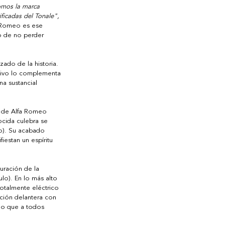
mos la marca 
ficadas del Tonale",
a Romeo es ese 
o de no perder 
ado de la historia. 
rtivo lo complementa 
na sustancial 
 de Alfa Romeo 
ocida culebra se 
do). Su acabado 
iestan un espíritu 
uración de la 
lo). En lo más alto 
otalmente eléctrico 
ción delantera con 
smo que a todos 