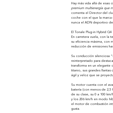
Hay más vida allá de esas c
premium multienergía que más
comenta el Director del clu
coche con el que la marca 
nunca el ADN deportivo de 
El Tonale Plug-in Hybrid Q
En carretera vuela, con la 
su eficiencia máxima, con m
reducción de emisiones has
Su conducción silenciosa 
reinterpretado para destacar
transforma en un elegante 
titanio, sus grandes llantas
ágil y veloz que se proyect
Su motor cuenta con el ava
batería (con menos de 2,5 h
de su clase, su 0 a 100 km
y los 206 km/h en modo híbr
el motor de combustión inte
gusta.  