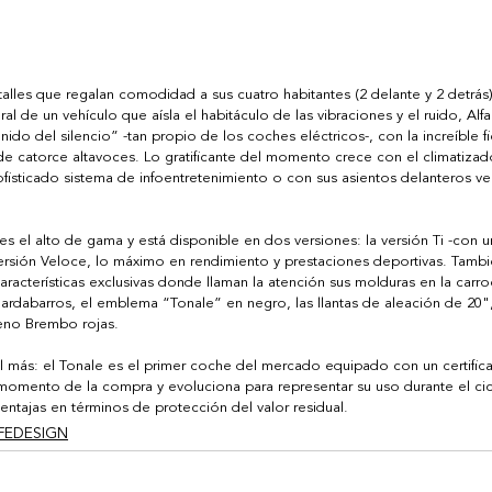
etalles que regalan comodidad a sus cuatro habitantes (2 delante y 2 detrá
ural de un vehículo que aísla el habitáculo de las vibraciones y el ruido, 
nido del silencio” -tan propio de los coches eléctricos-, con la increíble f
 catorce altavoces. Lo gratificante del momento crece con el climatizado
ofisticado sistema de infoentretenimiento o con sus asientos delanteros ven
 es el alto de gama y está disponible en dos versiones: la versión Ti -con u
a versión Veloce, lo máximo en rendimiento y prestaciones deportivas. Tamb
cterísticas exclusivas donde llaman la atención sus molduras en la carroce
guardabarros, el emblema “Tonale” en negro, las llantas de aleación de 20"
reno Brembo rojas. 
l más: el Tonale es el primer coche del mercado equipado con un certific
l momento de la compra y evoluciona para representar su uso durante el cic
entajas en términos de protección del valor residual.
IFEDESIGN