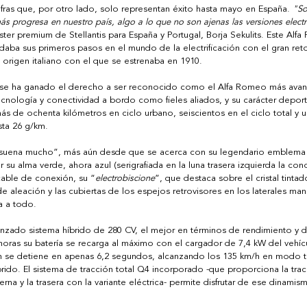
ifras que, por otro lado, solo representan éxito hasta mayo en España. 
"So
 progresa en nuestro país, algo a lo que no son ajenas las versiones electri
ster premium de Stellantis para España y Portugal, Borja Sekulits. Este Alf
daba sus primeros pasos en el mundo de la electrificación con el gran ret
origen italiano con el que se estrenaba en 1910. 
4 se ha ganado el derecho a ser reconocido como el Alfa Romeo más avanz
tecnología y conectividad a bordo como fieles aliados, y su carácter depo
ás de ochenta kilómetros en ciclo urbano, seiscientos en el ciclo total y u
ta 26 g/km.  
“suena mucho”, más aún desde que se acerca con su legendario emblema
 su alma verde, ahora azul (serigrafiada en la luna trasera izquierda la con
cable de conexión, su “
electrobiscione
”, que destaca sobre el cristal tinta
 de aleación y las cubiertas de los espejos retrovisores en los laterales manif
a a todo.  
nzado sistema híbrido de 280 CV, el mejor en términos de rendimiento y d
oras su batería se recarga al máximo con el cargador de 7,4 kW del vehícu
/h se detiene en apenas 6,2 segundos, alcanzando los 135 km/h en modo t
ido. El sistema de tracción total Q4 incorporado -que proporciona la trac
rna y la trasera con la variante eléctrica- permite disfrutar de ese dinami