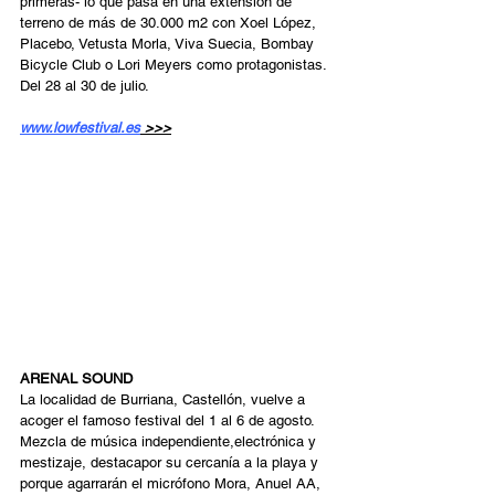
primeras- lo que pasa en una extensión de 
terreno de más de 30.000 m2 con Xoel López, 
Placebo, Vetusta Morla, Viva Suecia, Bombay 
Bicycle Club o Lori Meyers como protagonistas. 
Del 28 al 30 de julio.
www.lowfestival.es
 >>>
ARENAL SOUND 
La localidad de Burriana, Castellón, vuelve a 
acoger el famoso festival del 1 al 6 de agosto. 
Mezcla de música independiente,electrónica y 
mestizaje, destacapor su cercanía a la playa y 
porque agarrarán el micrófono Mora, Anuel AA, 