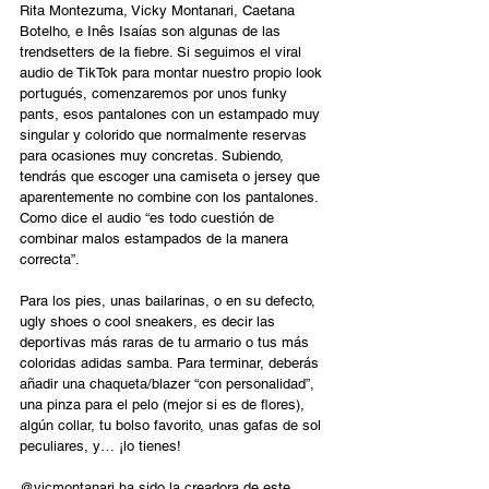
Rita Montezuma, Vicky Montanari, Caetana 
Botelho, e Inês Isaías son algunas de las 
trendsetters de la fiebre. Si seguimos el viral 
audio de TikTok para montar nuestro propio look 
portugués, comenzaremos por unos funky 
pants, esos pantalones con un estampado muy 
singular y colorido que normalmente reservas 
para ocasiones muy concretas. Subiendo, 
tendrás que escoger una camiseta o jersey que 
aparentemente no combine con los pantalones. 
Como dice el audio “es todo cuestión de 
combinar malos estampados de la manera 
correcta”.  
Para los pies, unas bailarinas, o en su defecto, 
ugly shoes o cool sneakers, es decir las 
deportivas más raras de tu armario o tus más 
coloridas adidas samba. Para terminar, deberás 
añadir una chaqueta/blazer “con personalidad”, 
una pinza para el pelo (mejor si es de flores), 
algún collar, tu bolso favorito, unas gafas de sol 
peculiares, y… ¡lo tienes!  
@vicmontanari ha sido la creadora de este 