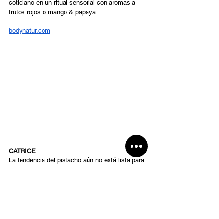
cotidiano en un ritual sensorial con aromas a 
frutos rojos o mango & papaya.
bodynatur.com
CATRICE
La tendencia del pistacho aún no está lista para 
irse. 
Catrice
 presenta 
Pistachio Cream Delight
, 
su nueva edición limitada que convierte la 
tendencia 
gourmand
 en un lenguaje 
beauty
donde el pistacho cremoso y la vainilla dulce se 
mezclan para crear una sensación de lujo 
discreto y reconfortante. La colección se 