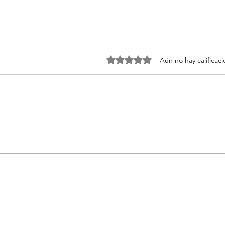
Obtuvo 0 de 5 estrellas.
Aún no hay calificac
Es la first class de la
Las 
conducción
térm
202