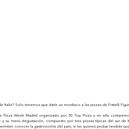
e Italia? Solo tenemos que darle un mordisco a las pizzas de Fratelli Figur
de Pizza Week Madrid organizado por 50 Top Pizza y en ella contarem
do y su menú degustación, compuesto por tres pizzas típicas del sur de It
ermiten conocer la gastronomía del país, si las quieres probar tendrás que 