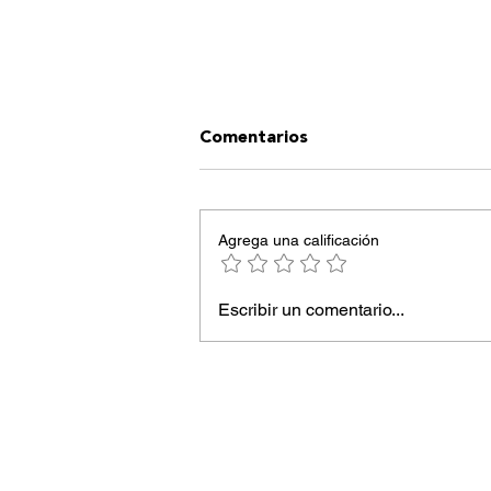
Comentarios
Agrega una calificación
Escribir un comentario...
Rootina revoluciona la
“everyday kitchen” en el
barrio de Salamanca