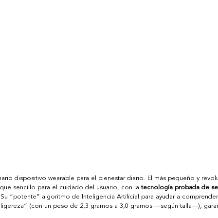
nario dispositivo wearable para el bienestar diario. El más pequeño y revol
ue sencillo para el cuidado del usuario, con la 
tecnología probada de sens
 Su “potente” algoritmo de Inteligencia Artificial para ayudar a comprender
“ligereza” (con un peso de 2,3 gramos a 3,0 gramos —según talla—), garan
  