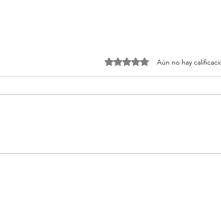
Obtuvo 0 de 5 estrellas.
Aún no hay calificac
Vila Hermanos presenta
El P
“Herbalist” para reconectar
de M
con la naturaleza
noch