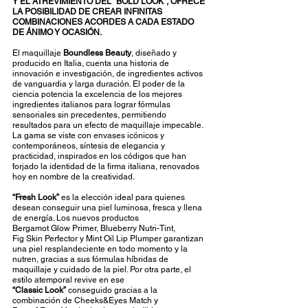
Y EL ATREVIMIENTO DEL “BOLD LOOK”, OFRECE 
LA POSIBILIDAD DE CREAR INFINITAS 
COMBINACIONES ACORDES A CADA ESTADO 
DE ÁNIMO Y OCASIÓN. 
El maquillaje 
Boundless Beauty
, diseñado y 
producido en Italia, cuenta una historia de 
innovación e investigación, de ingredientes activos 
de vanguardia y larga duración. El poder de la 
ciencia potencia la excelencia de los mejores 
ingredientes italianos para lograr fórmulas 
sensoriales sin precedentes, permitiendo 
resultados para un efecto de maquillaje impecable. 
La gama se viste con envases icónicos y 
contemporáneos, síntesis de elegancia y 
practicidad, inspirados en los códigos que han 
forjado la identidad de la firma italiana, renovados 
hoy en nombre de la creatividad.  
“Fresh Look”
 es la elección ideal para quienes 
desean conseguir una piel luminosa, fresca y llena 
de energía. Los nuevos productos 
Bergamot Glow Primer, Blueberry Nutri-Tint, 
Fig Skin Perfector y Mint Oil Lip Plumper garantizan 
una piel resplandeciente en todo momento y la 
nutren, gracias a sus fórmulas híbridas de 
maquillaje y cuidado de la piel. Por otra parte, el 
estilo atemporal revive en ese 
“Classic Look”
 conseguido gracias a la 
combinación de Cheeks&Eyes Match y 