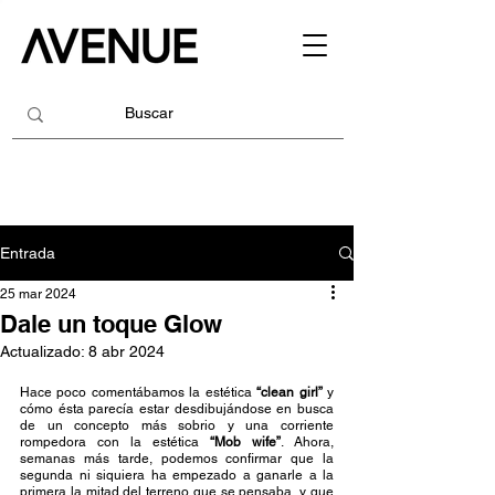
Entrada
25 mar 2024
Dale un toque Glow
Actualizado:
8 abr 2024
Hace poco comentábamos la estética 
“clean girl”
 y 
cómo ésta parecía estar desdibujándose en busca 
de un concepto más sobrio y una corriente 
rompedora con la estética 
“Mob wife”
. Ahora, 
semanas más tarde, podemos confirmar que la 
segunda ni siquiera ha empezado a ganarle a la 
primera la mitad del terreno que se pensaba, y que 