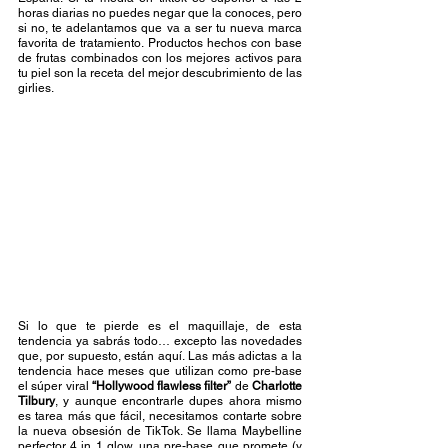
horas diarias no puedes negar que la conoces, pero 
si no, te adelantamos que va a ser tu nueva marca 
favorita de tratamiento. Productos hechos con base 
de frutas combinados con los mejores activos para 
tu piel son la receta del mejor descubrimiento de las 
girlies.  
Si lo que te pierde es el maquillaje, de esta 
tendencia ya sabrás todo… excepto las novedades 
que, por supuesto, están aquí. Las más adictas a la 
tendencia hace meses que utilizan como pre-base 
el súper viral 
“Hollywood flawless filter”
 de 
Charlotte 
Tilbury
, y aunque encontrarle dupes ahora mismo 
es tarea más que fácil, necesitamos contarte sobre 
la nueva obsesión de TikTok. Se llama Maybelline 
perfector 4 in 1 glow, una pre-base que promete (y 