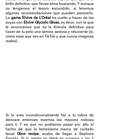
brillo definitivo que llevas años buscando. Y aunque 
no tengamos el tesoro escondido, sí tenemos 
algunas recomendaciones que pueden parecerlo. 
La 
gama Elvive de L’Oréal
 ha vuelto a hacer de las 
suyas con 
Elvive Glycolic Gloss,
 es decir, con la que 
te anunciamos que es la fórmula definitiva para 
hacer de tu pelo una lámina sedosa y reluciente (sí, 
como esas que ves en TikTok y que nunca imaginas 
reales).  
Si le eres incondicionalmente fiel a tu rutina de 
skincare entonces traemos las mejores noticias 
para ti. Y es que no podíamos pasar por alto el 
hecho de que la famosísima marca de cuidado 
facial 
Glow recipe
, acaba de llegar a Sephora 
España. Si tu media en tiktok es superior a las 2 