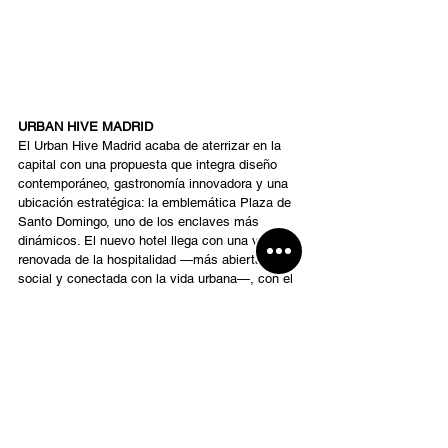
URBAN HIVE MADRID 
El Urban Hive Madrid acaba de aterrizar en la 
capital con una propuesta que integra diseño 
contemporáneo, gastronomía innovadora y una 
ubicación estratégica: la emblemática Plaza de 
Santo Domingo, uno de los enclaves más 
dinámicos. El nuevo hotel llega con una visión 
renovada de la hospitalidad —más abierta, más 
social y conectada con la vida urbana—, con el 
objetivo de consolidarse como el 
lifestyle social 
hub
 de referencia y convertirse en un punto de 
encuentro donde huéspedes y locales 
comparten momentos, conversaciones y 
experiencias.  
Con 144 habitaciones diseñadas para dejar 
entrar la luz, es un lugar perfecto para descubrir 