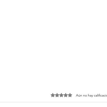
Obtuvo 0 de 5 estrellas.
Aún no hay calificac