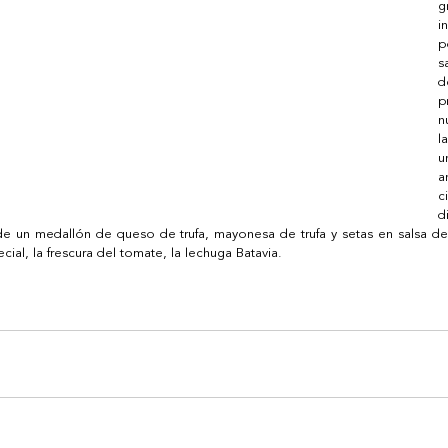
i
p
s
d
p
n
l
u
a
c
d
s de un medallón de queso de trufa, mayonesa de trufa y setas en salsa de
ial, la frescura del tomate, la lechuga Batavia. 