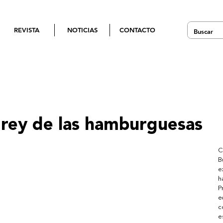
REVISTA
NOTICIAS
CONTACTO
l rey de las hamburguesas
C
B
e
h
P
e
c
e