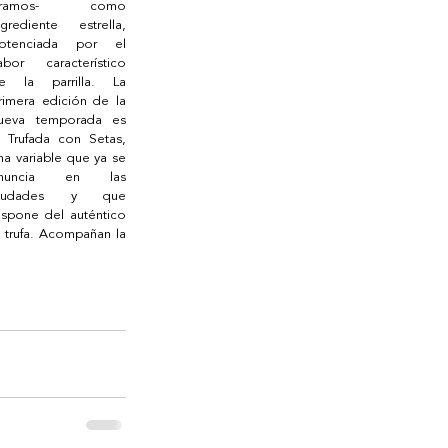
gramos- como 
ngrediente estrella, 
otenciada por el 
abor característico 
e la parrilla. La 
rimera edición de la 
ueva temporada es 
a Trufada con Setas, 
na variable que ya se 
nuncia en las 
iudades y que 
ispone del auténtico 
 trufa. Acompañan la 