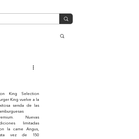
on King Selection 
urger King vuelve a la 
xitosa senda de las 
amburguesas 
remium. Nuevas 
diciones limitadas 
on la carne Angus, 
sta vez de 150 