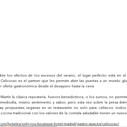
bre los efectos de los excesos del verano, el lugar perfecto está en el 
 Celicioso es el partner que les permite abrir las puertas a un mundo glu
r oferta gastronómica desde el desayuno hasta la cena. 
Martín la clásica repostería, huevos benedictinos, o los zumos, no permiten
l mediodía, mismo sentimiento y sabor, pero esta vez sobre la presa ibéri
hay propuestas veganas en un restaurante no solo para celíacos: todos 
 cocina tradicional con los valores de la comida saludable tienen un nuev
com/hoteles/only-you-boutique-hotel-madrid/gastro-spaces/celicioso/