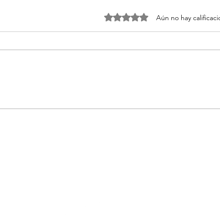
Obtuvo 0 de 5 estrellas.
Aún no hay calificac
Vila Hermanos presenta
El P
“Herbalist” para reconectar
de M
con la naturaleza
noch
PLAZA D
MADRID,
revista