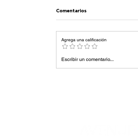
Comentarios
Agrega una calificación
Escribir un comentario...
Rootina revoluciona la
“everyday kitchen” en el
barrio de Salamanca