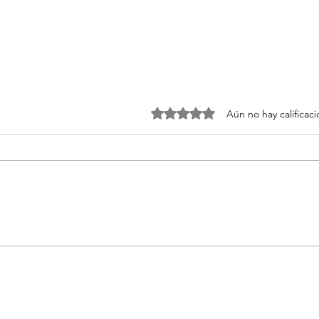
Obtuvo 0 de 5 estrellas.
Aún no hay calificac
Es la first class de la
Las 
conducción
térm
202