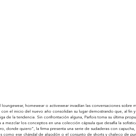
el loungewear, homewear o activewear invadían las conversaciones sobre
 con el inicio del nuevo año consolidan su lugar demostrando que, al fin y 
de la tendencia. Sin confrontación alguna, Parfois toma su última propues
 a mezclar los conceptos en una colección cápsula que desafía la sofistica
ro, donde quiero”, la firma presenta una serie de sudaderas con capucha, 
os como ese chándal de algodón o el conjunto de shorts y chaleco de pu