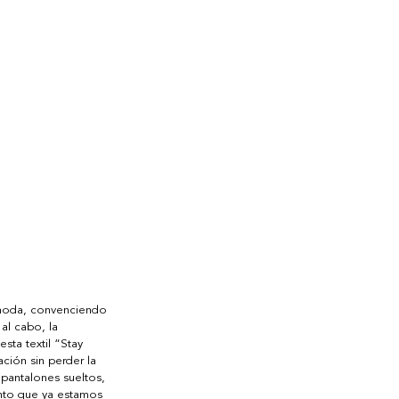
 moda, convenciendo 
al cabo, la 
ta textil “Stay 
ción sin perder la 
pantalones sueltos, 
nto que ya estamos 