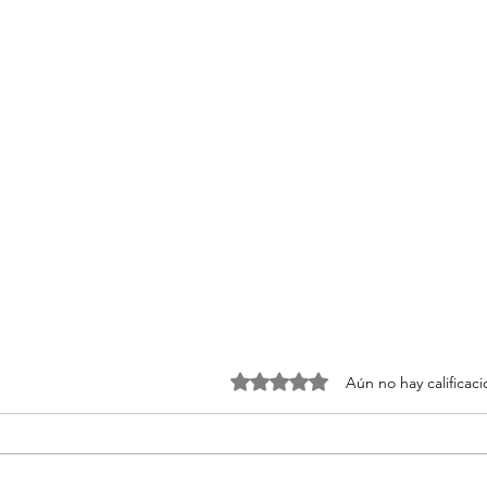
Obtuvo 0 de 5 estrellas.
Aún no hay calificac