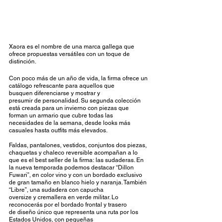
Xaora es el nombre de una marca gallega que 
ofrece propuestas versátiles con un toque de 
distinción.  
Con poco más de un año de vida, la firma ofrece un 
catálogo refrescante para aquellos que 
busquen diferenciarse y mostrar y 
presumir de personalidad. Su segunda colección 
está creada para un invierno con piezas que 
forman un armario que cubre todas las 
necesidades de la semana, desde looks más 
casuales hasta outfits más elevados.  
Faldas, pantalones, vestidos, conjuntos dos piezas, 
chaquetas y chaleco reversible acompañan a lo 
que es el best seller de la firma: las sudaderas. En 
la nueva temporada podemos destacar “Dillon 
Fuwari”, en color vino y con un bordado exclusivo 
de gran tamaño en blanco hielo y naranja. También 
“Libre”, una sudadera con capucha 
oversize y cremallera en verde militar. Lo 
reconocerás por el bordado frontal y trasero 
de diseño único que representa una ruta por los 
Estados Unidos, con pequeñas 