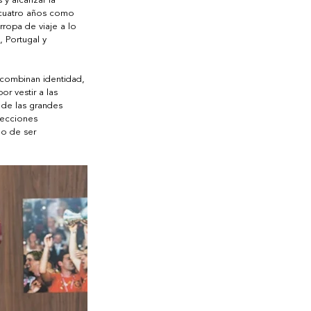
y alcanzar la 
 cuatro años como 
ropa de viaje a lo 
, Portugal y 
 combinan identidad, 
por vestir a las 
 de las grandes 
lecciones 
do de ser 