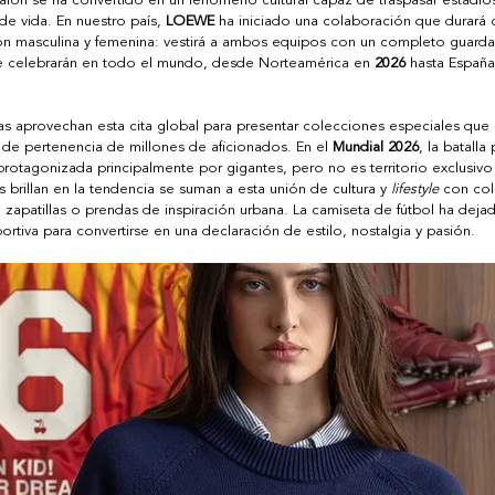
lón se ha convertido en un fenómeno cultural capaz de traspasar estadios 
de vida. En nuestro país, 
LOEWE
 ha iniciado una colaboración que durará
ción masculina y femenina: vestirá a ambos equipos con un completo guardar
se celebrarán en todo el mundo, desde Norteamérica en 
2026
 hasta España
vas aprovechan esta cita global para presentar colecciones especiales que
 de pertenencia de millones de aficionados. En el 
Mundial 2026
, la batalla 
protagonizada principalmente por gigantes, pero no es territorio exclusivo
 brillan en la tendencia se suman a esta unión de cultura y 
lifestyle
 con co
apatillas o prendas de inspiración urbana. La camiseta de fútbol ha deja
tiva para convertirse en una declaración de estilo, nostalgia y pasión. 