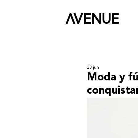
23 jun
Moda y fút
conquista