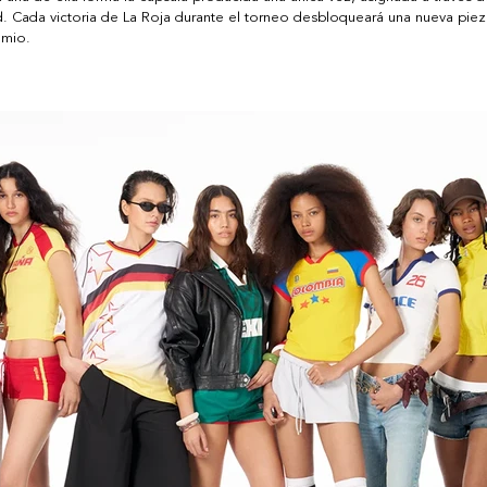
d. Cada victoria de La Roja durante el torneo desbloqueará una nueva piez
emio
.  