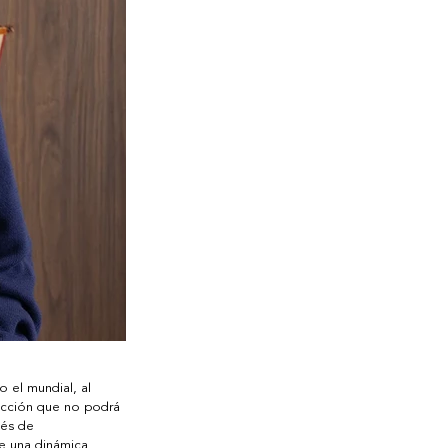
 el mundial, al 
ección que no podrá 
vés de 
de una dinámica 