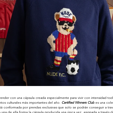
render con una cápsula creada especialmente para vivir con intensidad todo
os culturales más importantes del año. 
Certified Winners Club
 es una col
tá conformada por prendas exclusivas que solo se podrán conseguir a tra
 una de ella forma la cápsula producida una única vez, asignada a través 