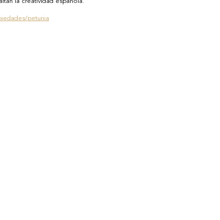
tan la creatividad española. 
iedades/petunia