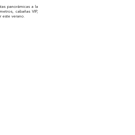
tas panorámicas a la 
etros, cabañas VIP, 
r este verano. 