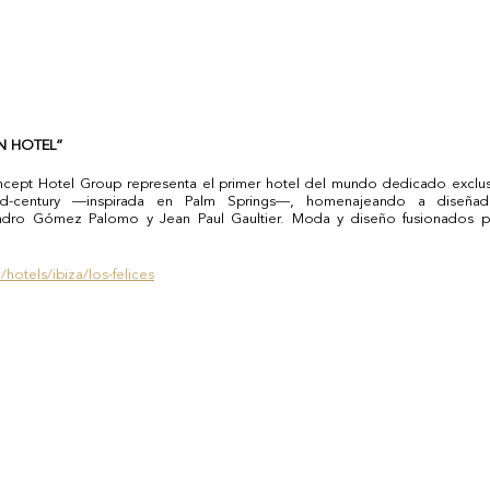
N HOTEL” 
cept Hotel Group representa el primer hotel del mundo dedicado exclus
id-century —inspirada en Palm Springs—, homenajeando a diseñad
dro Gómez Palomo y Jean Paul Gaultier. Moda y diseño fusionados par
otels/ibiza/los-felices