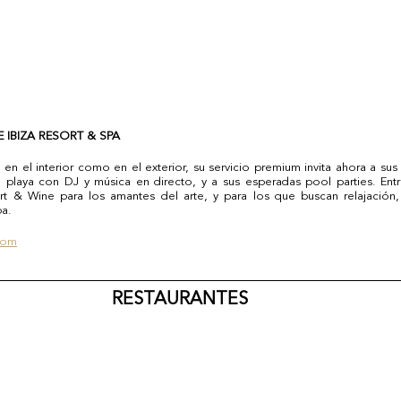
 IBIZA RESORT & SPA 
en el interior como en el exterior, su servicio premium invita ahora a su
 playa con DJ y música en directo, y a sus esperadas pool parties. Entr
rt & Wine para los amantes del arte, y para los que buscan relajación,
a. 
com
RESTAURANTES 