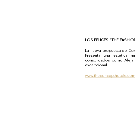
LOS FELICES “THE FASHIO
La nueva propuesta de Con
Presenta una estética m
consolidados como Alejan
excepcional.
www.theconcepthotels.com/h