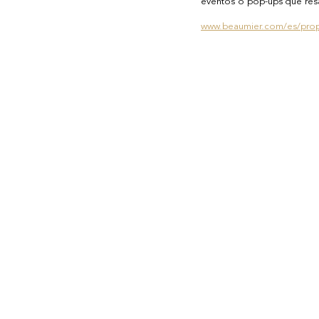
eventos o pop-ups que resal
www.beaumier.com/es/prop