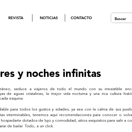
REVISTA
NOTICIAS
CONTACTO
res y noches infinitas
erráneo, seduce a viajeros de todo el mundo con su irresistible enca
s de aguas cristalinas, la mejor vida nocturna y una rica cultura históri
 cada esquina.  
dable para todos los gustos y edades, ya sea con la calma de sus puebl
tas interminables, tenemos aquí recomendaciones para conocer o volver 
 hospedarte dotados de lujo y comodidad, sitios exquisitos para salir a c
ar de bailar. Todo, a un click.