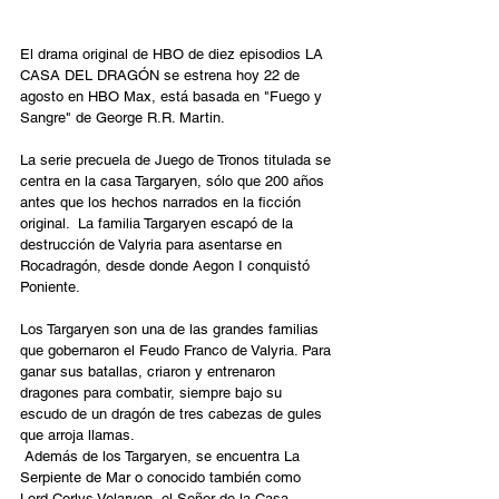
El drama original de HBO de diez episodios LA 
CASA DEL DRAGÓN se estrena hoy 22 de 
agosto en HBO Max, está basada en "Fuego y 
Sangre" de George R.R. Martin. 
La serie precuela de Juego de Tronos titulada se 
centra en la casa Targaryen, sólo que 200 años 
antes que los hechos narrados en la ficción 
original.  La familia Targaryen escapó de la 
destrucción de Valyria para asentarse en 
Rocadragón, desde donde Aegon I conquistó 
Poniente.
Los Targaryen son una de las grandes familias 
que gobernaron el Feudo Franco de Valyria. Para 
ganar sus batallas, criaron y entrenaron 
dragones para combatir, siempre bajo su 
escudo de un dragón de tres cabezas de gules 
que arroja llamas.
 Además de los Targaryen, se encuentra La 
Serpiente de Mar o conocido también como 
Lord Corlys Velaryon, el Señor de la Casa 