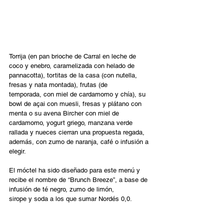
Torrija (en pan brioche de Carral en leche de 
coco y enebro, caramelizada con helado de 
pannacotta), tortitas de la casa (con nutella, 
fresas y nata montada), frutas (de 
temporada, con miel de cardamomo y chía), su 
bowl de açai con muesli, fresas y plátano con 
menta o su avena Bircher con miel de 
cardamomo, yogurt griego, manzana verde 
rallada y nueces cierran una propuesta regada, 
además, con zumo de naranja, café o infusión a 
elegir.  
El móctel ha sido diseñado para este menú y 
recibe el nombre de “Brunch Breeze”, a base de 
infusión de té negro, zumo de limón, 
sirope y soda a los que sumar Nordés 0,0. 