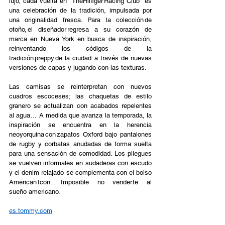
lujo, cada vuelta en "TheHilfiger Racing Club" es 
una celebración de la tradición, impulsada por 
una originalidad fresca. Para la colección de 
otoño, el diseñador regresa a su corazón de 
marca en Nueva York en busca de inspiración, 
reinventando los códigos de la 
tradición preppy de la ciudad a través de nuevas 
versiones de capas y jugando con las texturas.  
Las camisas se reinterpretan con nuevos 
cuadros escoceses; las chaquetas de estilo 
granero se actualizan con acabados repelentes 
al agua… A medida que avanza la temporada, la 
inspiración se encuentra en la herencia 
neoyorquina con zapatos Oxford bajo pantalones 
de rugby y corbatas anudadas de forma suelta 
para una sensación de comodidad. Los pliegues 
se vuelven informales en sudaderas con escudo 
y el denim relajado se complementa con el bolso 
American Icon. Imposible no venderte al 
sueño americano.  
es.tommy.com