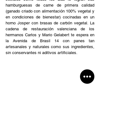
hamburguesas de carne de primera calidad 
(ganado criado con alimentación 100% vegetal y 
en condiciones de bienestar) cocinadas en un 
horno Josper con brasas de carbón vegetal. La 
cadena de restauración valenciana de los 
hermanos Carlos y Mario Gelabert te espera en 
la Avenida de Brasil 14 con panes tan 
artesanales y naturales como sus ingredientes, 
sin conservantes ni aditivos artificiales. 
NAPOLI GANG
El recorrido acaba con otro éxito, y con un viaje 
a Italia. La comida a domicilio del grupo 
Bigmamma (¿te suenan Bel Mondo y Villa Capri, 