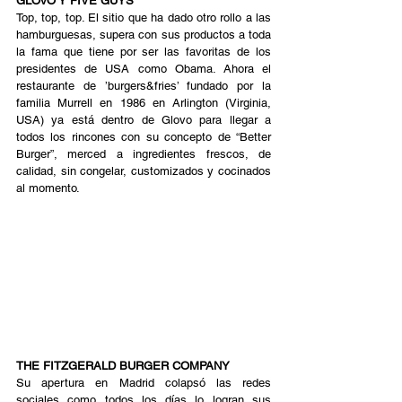
GLOVO Y FIVE GUYS
Top, top, top. El sitio que ha dado otro rollo a las 
hamburguesas, supera con sus productos a toda 
la fama que tiene por ser las favoritas de los 
presidentes de USA como Obama. Ahora el 
restaurante de ’burgers&fries’ fundado por la 
familia Murrell en 1986 en Arlington (Virginia, 
USA) ya está dentro de Glovo para llegar a 
todos los rincones con su concepto de “Better 
Burger”, merced a ingredientes frescos, de 
calidad, sin congelar, customizados y cocinados 
al momento. 
THE FITZGERALD BURGER COMPANY
Su apertura en Madrid colapsó las redes 
sociales como todos los días lo logran sus 