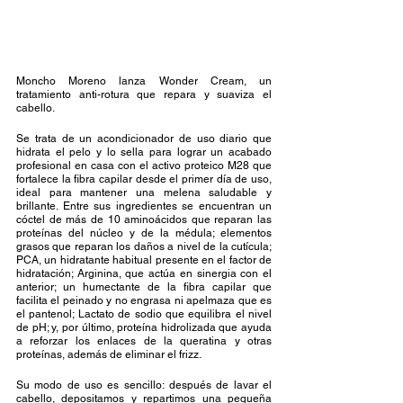
Moncho Moreno lanza Wonder Cream, un 
tratamiento anti-rotura que repara y suaviza el 
cabello. 
Se trata de un acondicionador de uso diario que 
hidrata el pelo y lo sella para lograr un acabado 
profesional en casa con el activo proteico M28 que 
fortalece la fibra capilar desde el primer día de uso, 
ideal para mantener una melena saludable y 
brillante. Entre sus ingredientes se encuentran un 
cóctel de más de 10 aminoácidos que reparan las 
proteínas del núcleo y de la médula; elementos 
grasos que reparan los daños a nivel de la cutícula; 
PCA, un hidratante habitual presente en el factor de 
hidratación; Arginina, que actúa en sinergia con el 
anterior; un humectante de la fibra capilar que 
facilita el peinado y no engrasa ni apelmaza que es 
el pantenol; Lactato de sodio que equilibra el nivel 
de pH; y, por último, proteína hidrolizada que ayuda 
a reforzar los enlaces de la queratina y otras 
proteínas, además de eliminar el frizz. 
Su modo de uso es sencillo: después de lavar el 
cabello, depositamos y repartimos una pequeña 