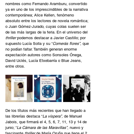
nombres como Fernando Aramburu, convertido 
ya en uno de los imprescindibles de la narrativa 
contemporánea; Alice Kellen, fenómeno 
absoluto entre los lectores de novela romántica; 
o Juan Gómez-Jurado, cuyas colas suelen ser 
de las más largas de la feria. En el universo del 
thriller
 podemos destacar a Javier Castillo; por 
supuesto Lucía Solla y su “
Comerás flores”, 
que 
no podían faltar. También generan enorme 
expectación autores como Sonsoles Ónega, 
David Uclés, Lucía Etxebarría o Blue Jeans, 
entre otros.  
De los títulos más recientes que han llegado a 
las librerías destaca “
La víspera”,
 de Manuel 
Jabois, que firmará el 4, 5, 6, 7, 11, 13 y 14 de 
junio; “
La Cámara de las Maravillas”
, nuevo y 
fascinante 
thriller
 de María Oruña que llega el 2 