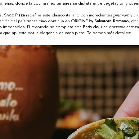
drileñas, donde la cocina mediterránea se disfruta entre vegetación y buen
a, 
Snob Pizza
 redefine este clásico italiano con ingredientes 
premium
 y un
ción del país transalpino continúa en 
ORIGINE by Salvatore Romano
, don
to impecables. El recorrido se completa con 
Barbudo
, una 
brasserie
 castiz
ya que apuesta por la elegancia en cada plato. Te damos más detalles: