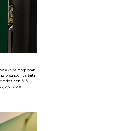
os que reinterpretan 
iz o su icónica 
tarta 
borados con 
818 
bajo el cielo 