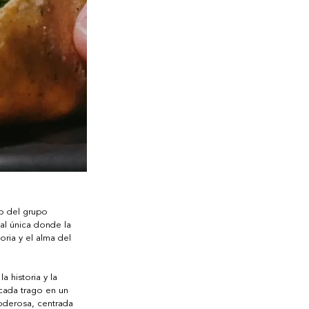
o del grupo 
al única donde la 
ria y el alma del 
a historia y la 
 cada trago en un 
oderosa, centrada 