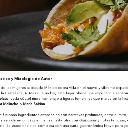
tico y Mixología de Autor
 de las mujeres sabias de México cobra vida en el nuevo y vibrante espaci
 la Castellana, 4. Más que un bar, este lugar ofrece una experiencia sensori
elato
: cada cóctel rinde homenaje a figuras femeninas que marcaron la histo
La Malinche
 o 
María Sabina
.
e fusionan ingredientes artesanales con narrativas profundas, entre el mito, l
 servida en un cáliz en llamas hasta otra con 
chapulines
 y notas terrosas,
encia. La experiencia se completa con una carta gastronómica breve pero p