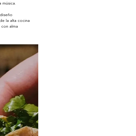
a música. 
 diseño 
de la alta cocina 
a con alma 