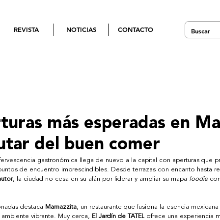
REVISTA
NOTICIAS
CONTACTO
rturas más esperadas en Ma
rutar del buen comer
rvescencia gastronómica llega de nuevo a la capital con aperturas que p
 puntos de encuentro imprescindibles. Desde terrazas con encanto hasta re
autor
, la ciudad no cesa en su afán por liderar y ampliar su mapa 
foodie
 con
onadas destaca 
Mamazzita
, un restaurante que fusiona la esencia mexican
n ambiente vibrante. Muy cerca, 
El Jardín de TATEL
 ofrece una experiencia m