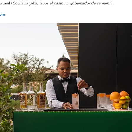
tural (
Cochinita pibil, tacos al pastor
 o 
gobernador de camarón
).
com