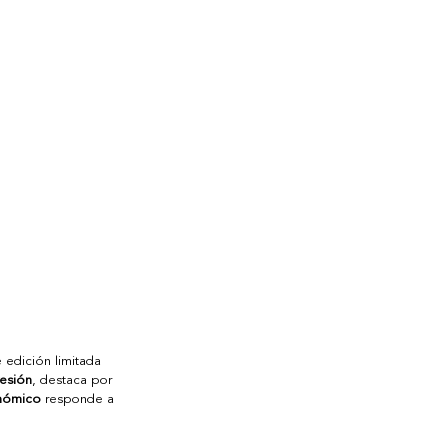
 edición limitada 
resión
, destaca por 
nómico
 responde a 