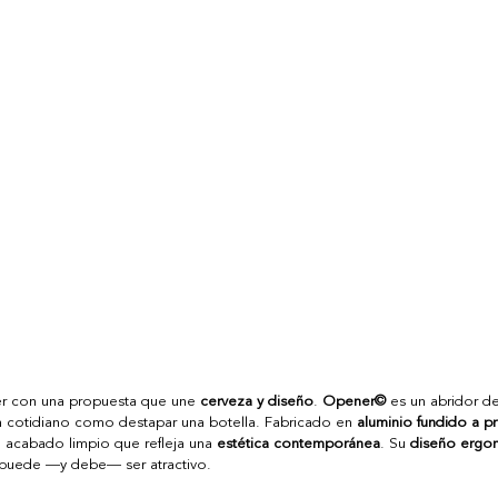
er con una propuesta que une 
cerveza y diseño
. 
Opener©
 es un abridor de
n cotidiano como destapar una botella. Fabricado en 
aluminio fundido a p
n acabado limpio que refleja una 
estética contemporánea
. Su 
diseño ergo
l puede —y debe— ser atractivo. 