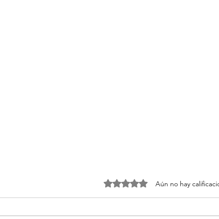
Obtuvo 0 de 5 estrellas.
Aún no hay calificac