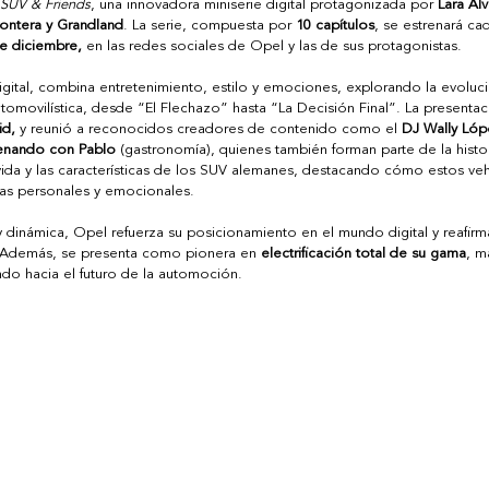
SUV & Friends
, una innovadora miniserie digital protagonizada por 
Lara Ál
ontera y Grandland
. La serie, compuesta por 
10 capítulos
, se estrenará ca
de diciembre,
 en las redes sociales de Opel y las de sus protagonistas.  
gital, combina entretenimiento, estilo y emociones, explorando la evoluci
movilística, desde “El Flechazo” hasta “La Decisión Final”. La presentaci
id,
 y reunió a reconocidos creadores de contenido como el 
DJ Wally Lóp
enando con Pablo
 (gastronomía), quienes también forman parte de la histo
 vida y las características de los SUV alemanes, destacando cómo estos ve
ias personales y emocionales. 
y dinámica, Opel refuerza su posicionamiento en el mundo digital y reafi
 Además, se presenta como pionera en 
electrificación total de su gama
, m
do hacia el futuro de la automoción. 