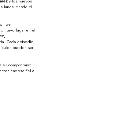
varez
 y los nuevos 
da lunes, desde el 
ón del 
ón tuvo lugar en el 
ez, 
ria. Cada episodio 
hículos pueden ser 
rma su compromiso 
anteniéndose fiel a 