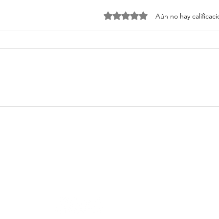
Obtuvo 0 de 5 estrellas.
Aún no hay calificac
Es la first class de la
Las 
conducción
térm
202
PLAZA D
MADRID,
revista