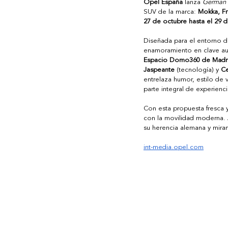
Opel España
 lanza 
German 
SUV de la marca: 
Mokka, Fr
27 de octubre hasta el 29 
Diseñada para el entorno di
enamoramiento en clave auto
Espacio Domo360 de Madr
Jaspeante
 (tecnología) y 
C
entrelaza humor, estilo de
parte integral de experienc
Con esta propuesta fresca 
con la movilidad moderna.
su herencia alemana y miran
int-media.opel.com