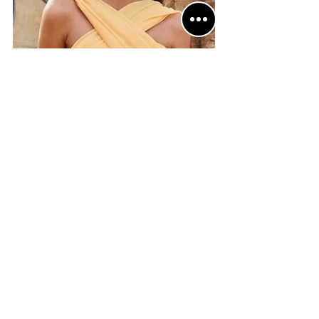
Desde un 
taller artesanal en Málaga
 hasta los 
armarios de miles de mujeres en toda España, 
Miphai (2019)
 se consolida como una de las 
marcas revelación
 del sector de 
moda de 