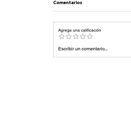
Comentarios
Agrega una calificación
Escribir un comentario...
Rootina revoluciona la
“everyday kitchen” en el
barrio de Salamanca