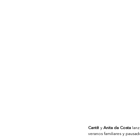
Cantê
 y 
Anita da Costa
 lan
veranos familiares y pausado