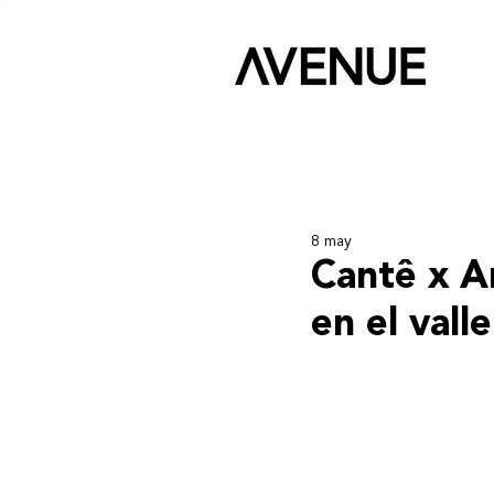
8 may
Cantê x A
en el vall