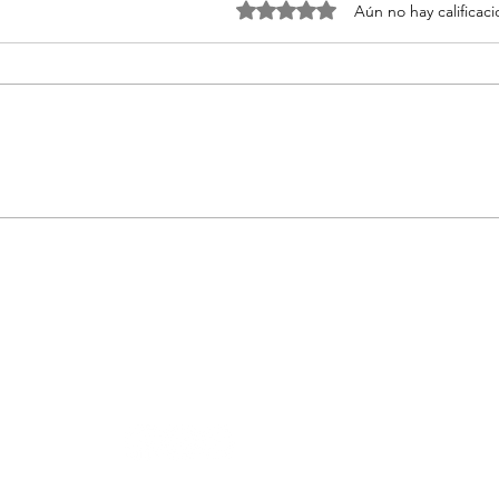
Obtuvo 0 de 5 estrellas.
Aún no hay calificac
Vila Hermanos presenta
El P
“Herbalist” para reconectar
de M
con la naturaleza
noch
PLAZA D
MADRID,
revista