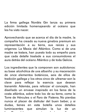
La firma gallega Nordés Gin lanza su primera 
edición limitada homenajeando al océano que 
les ha visto nacer. 
Aprovechando que se acerca el día de la madre, la 
compañía ha creado su nueva ginebra premium en 
representación a su tierra, sus raíces y sus 
orígenes: La Maxia del Atlántico. Como si de una 
madre se tratara, han puesto todo su empeño para 
que cada detalle traslade a sus consumidores el 
aura detrás del océano Atlántico y de toda Galicia.  
Los ingredientes que la componen son autóctonos: 
su base alcohólica de uva albariño y su maceración 
de once elementos botánicos, seis de ellos de 
tradición gallega y los otros cinco de ultramar son la 
clave para reflejar la esencia que desean 
transmitir. Además, para reforzar el concepto, han 
diseñado un envase inspirado en los faros de la 
costa atlántica, sobre todo los de su tierra, como la 
Torre de Hércules o el Faro de Fisterra. No pierdas 
nunca el placer de disfrutar del buen beber, y si 
dudas, tienes en esta botella unos detalles 
luminiscentes que simulan la luz de un 