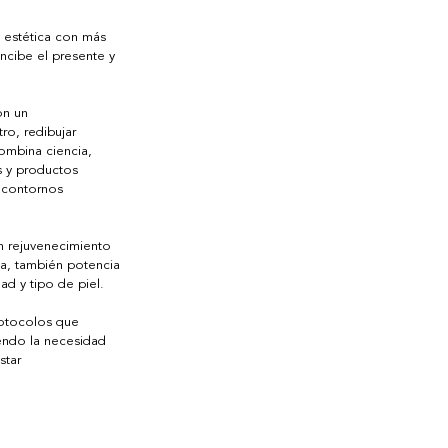
a estética con más 
cibe el presente y 
on un 
ro, redibujar 
ombina ciencia, 
s y productos 
 contornos 
un rejuvenecimiento 
ia, también potencia 
d y tipo de piel.  
rotocolos que 
iendo la necesidad 
star 