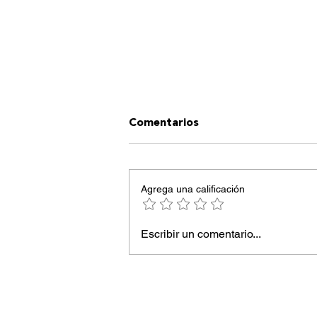
Comentarios
Agrega una calificación
Escribir un comentario...
Es la first class de la
conducción