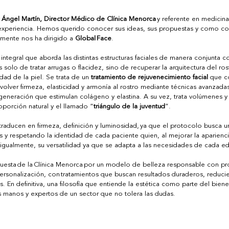
 Ángel Martín, Director Médico de Clínica Menorca
 y referente en medicin
 experiencia. Hemos querido conocer sus ideas, sus propuestas y como con
amente nos ha dirigido a 
Global Face
. 
ntegral que aborda las distintas estructuras faciales de manera conjunta c
solo de tratar arrugas o flacidez, sino de recuperar la arquitectura del rost
idad de la piel. Se trata de un 
tratamiento de rejuvenecimiento facial
 que c
evolver firmeza, elasticidad y armonía al rostro mediante técnicas avanzada
generación que estimulan colágeno y elastina. A su vez, trata volúmenes y
oporción natural y el llamado “
triángulo de la juventud
”.  
 traducen en firmeza, definición y luminosidad, ya que el protocolo busca 
 y respetando la identidad de cada paciente quien, al mejorar la aparienc
igualmente, su versatilidad ya que se adapta a las necesidades de cada eda
puesta de la Clínica Menorca por un modelo de belleza responsable con p
 personalización, con tratamientos que buscan resultados duraderos, reduc
s. En definitiva, una filosofía que entiende la estética como parte del biene
s manos y expertos de un sector que no tolera las dudas.