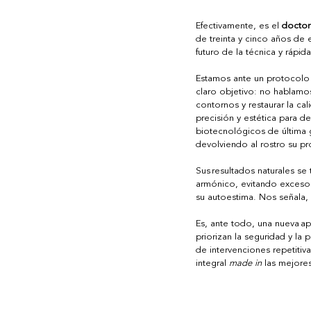
Efectivamente, es el 
doctor
de treinta y cinco años de
futuro de la técnica y rápid
Estamos ante un protocolo i
claro objetivo: no hablamos 
contornos y restaurar la cal
precisión y estética para d
biotecnológicos de última 
devolviendo al rostro su pr
Sus resultados naturales se
armónico, evitando excesos
su autoestima. Nos señala, 
Es, ante todo, una nueva a
priorizan la seguridad y la
de intervenciones repetitiva
integral 
made in
 las mejore