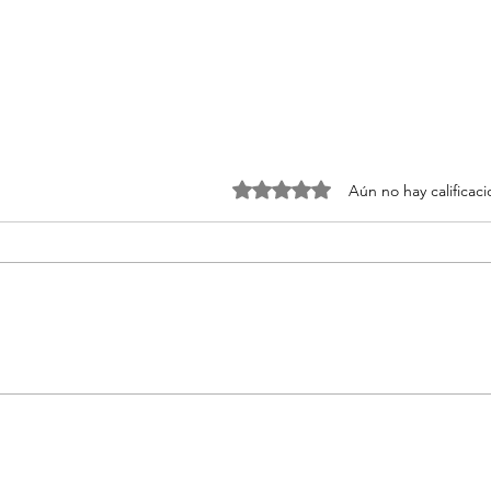
Obtuvo 0 de 5 estrellas.
Aún no hay calificac
Las mejores botellas
Acei
térmicas y reutilizables
vera
2026
“sum